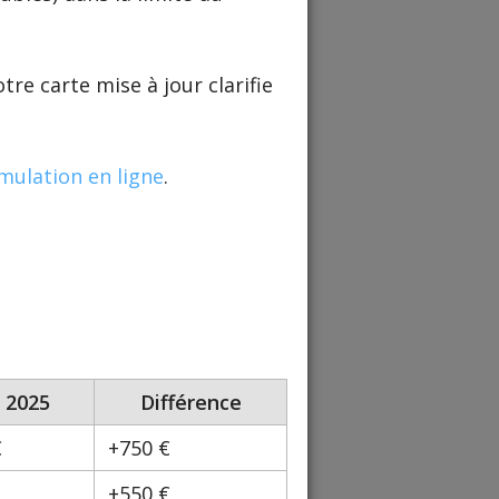
e carte mise à jour clarifie
mulation en ligne
.
s 2025
Différence
€
+750 €
+550 €